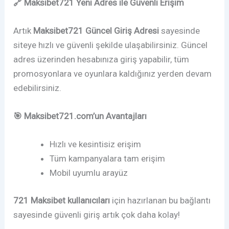
🔗 Maksibet721 Yeni Adres ile Güvenli Erişim
Artık
Maksibet721 Güncel Giriş Adresi
sayesinde
siteye hızlı ve güvenli şekilde ulaşabilirsiniz. Güncel
adres üzerinden hesabınıza giriş yapabilir, tüm
promosyonlara ve oyunlara kaldığınız yerden devam
edebilirsiniz.
🎯 Maksibet721.com’un Avantajları
Hızlı ve kesintisiz erişim
Tüm kampanyalara tam erişim
Mobil uyumlu arayüz
721 Maksibet kullanıcıları
için hazırlanan bu bağlantı
sayesinde güvenli giriş artık çok daha kolay!