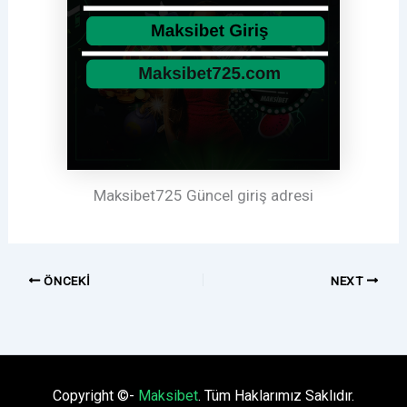
Maksibet725 Güncel giriş adresi
ÖNCEKI
NEXT
Copyright ©-
Maksibet
. Tüm Haklarımız Saklıdır.