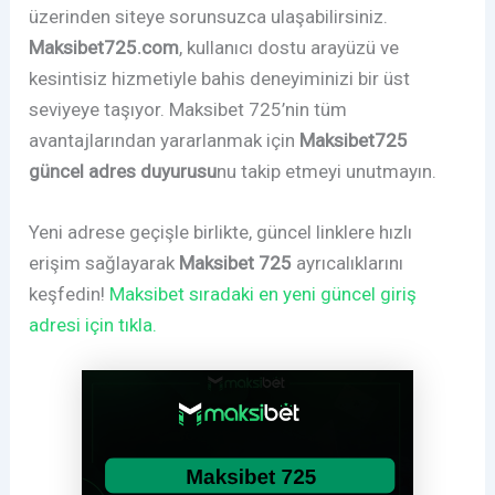
üzerinden siteye sorunsuzca ulaşabilirsiniz.
Maksibet725.com
, kullanıcı dostu arayüzü ve
kesintisiz hizmetiyle bahis deneyiminizi bir üst
seviyeye taşıyor. Maksibet 725’nin tüm
avantajlarından yararlanmak için
Maksibet725
güncel adres duyurusu
nu takip etmeyi unutmayın.
Yeni adrese geçişle birlikte, güncel linklere hızlı
erişim sağlayarak
Maksibet 725
ayrıcalıklarını
keşfedin!
Maksibet sıradaki en yeni güncel giriş
adresi için tıkla.