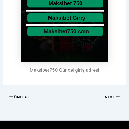
Maksibet750 Güncel giriş adresi
ÖNCEKI
NEXT