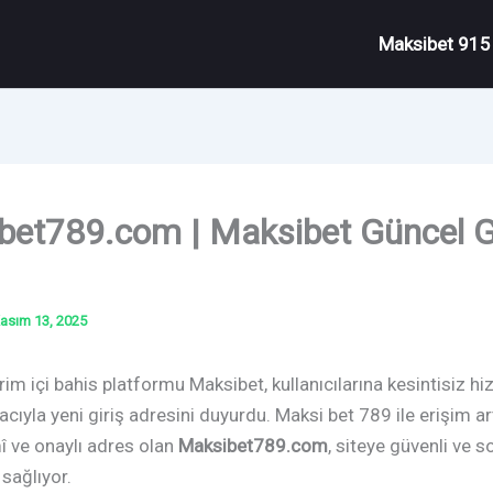
Maksibet 915 
bet789.com | Maksibet Güncel G
asım 13, 2025
im içi bahis platformu Maksibet, kullanıcılarına kesintisiz h
ıyla yeni giriş adresini duyurdu. Maksi bet 789 ile erişim ar
î ve onaylı adres olan
Maksibet789.com
, siteye güvenli ve 
 sağlıyor.