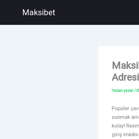
İçeriğe
Maksibet
atla
Maksi
Adresi
Yazan
yazar
/
K
Popüler çevr
sunmak amac
kolay! Resm
giriş imkânı