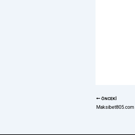
ÖNCEKI