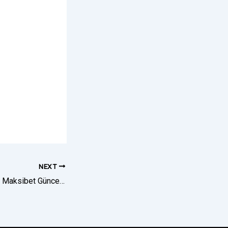
NEXT
Maksibet807.com | Maksibet Güncel Giriş Adresi