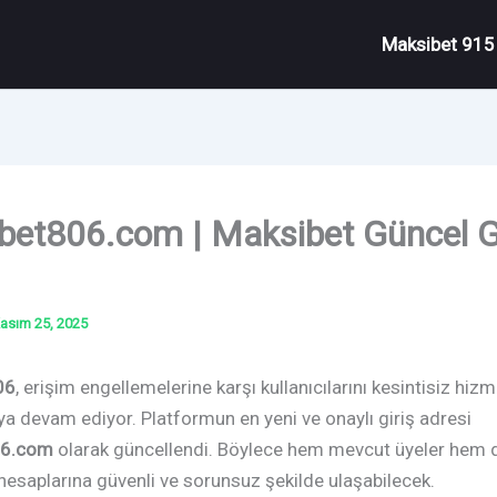
Maksibet 915 
bet806.com | Maksibet Güncel G
asım 25, 2025
06
, erişim engellemelerine karşı kullanıcılarını kesintisiz hizm
a devam ediyor. Platformun en yeni ve onaylı giriş adresi
06.com
olarak güncellendi. Böylece hem mevcut üyeler hem d
, hesaplarına güvenli ve sorunsuz şekilde ulaşabilecek.