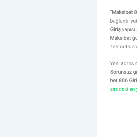
“Maksibet 8
bağlantı, yü
Giriş
yapısı 
Maksibet gü
zahmetsizce
Yeni adres 
Sorunsuz gi
bet 806 Giri
sıradaki en y