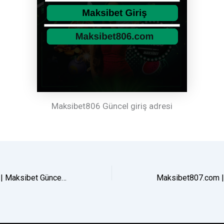
Maksibet806 Güncel giriş adresi
Maksibet805.com | Maksibet Güncel Giriş Adresi