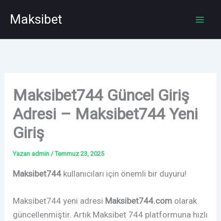
İçeriğe
Maksibet
atla
Mai
Men
Maksibet744 Güncel Giriş
Adresi – Maksibet744 Yeni
Giriş
Yazan
admin
/
Temmuz 23, 2025
Maksibet744
kullanıcıları için önemli bir duyuru!
Maksibet744 yeni adresi
Maksibet744.com
olarak
güncellenmiştir. Artık Maksibet 744 platformuna hızlı