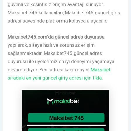
güvenli ve kesintisiz erişim avantajı sunuyor.
Maksibet 745 kullanıcıları, Maksibet745 güncel giriş
adresi sayesinde platforma kolayca ulaşabilir.
Maksibet745.com’da güncel adres duyurusu
yapılarak, siteye hızlı ve sorunsuz erişim
sağlanmaktadır. Maksibet745 güncel adres
duyurusu ile üyelerimiz en iyi deneyimi yaşamaya
devam ediyor. Yeni adresi kaçırmayın!
Maksibet
sıradaki en yeni güncel giriş adresi için tıkla.