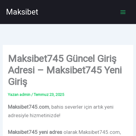
İçeriğe
Maksibet
atla
Mai
Men
Maksibet745 Güncel Giriş
Adresi – Maksibet745 Yeni
Giriş
Yazan
admin
/
Temmuz 23, 2025
Maksibet745.com
, bahis severler için artık yeni
adresiyle hizmetinizde!
Maksibet745 yeni adres
olarak Maksibet745.com,